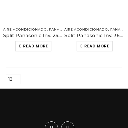
AIRE ACONDICIONADO
,
PANASONIC
AIRE ACONDICIONADO
,
PANASONIC
Split Panasonic Inv. 24000BTU R410 SEER19.8
Split Panasonic Inv. 36000BTU R410
READ MORE
READ MORE