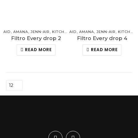
AID
,
AMANA
,
JENN-AIR
,
KITCHEN
AID
,
MAYTAG
,
AMANA
,
REFRIGERADORA
,
JENN-AIR
,
KITCHEN
,
WHI
Filtro Every drop 2
Filtro Every drop 4
READ MORE
READ MORE