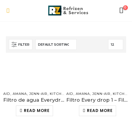
0
FILTER
AID
,
AMANA
,
JENN-AIR
,
KITCHEN
AID
,
MAYTAG
,
AMANA
,
REFRIGERADORA
,
JENN-AIR
,
KITCHEN
,
WHI
Filtro de agua Everydrop 3
Filtro Every drop 1 – Filtro de agua
READ MORE
READ MORE